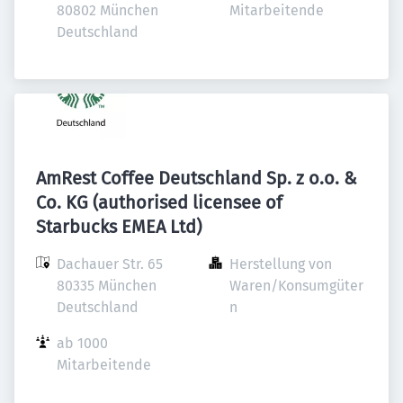
80802 München

Mitarbeitende
Deutschland
AmRest Coffee Deutschland Sp. z o.o. &
Co. KG (authorised licensee of
Starbucks EMEA Ltd)
Dachauer Str. 65

Herstellung von 
80335 München

Waren/Konsumgüter
Deutschland
n
ab 1000 
Mitarbeitende