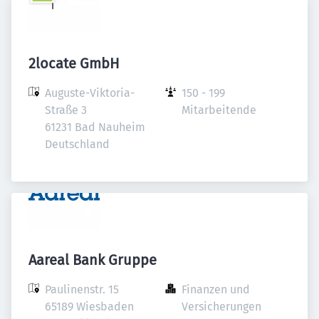
2locate GmbH
Auguste-Viktoria-
150 - 199 
Straße 3

Mitarbeitende
61231 Bad Nauheim

Deutschland
Aareal Bank Gruppe
Paulinenstr. 15

Finanzen und 
65189 Wiesbaden

Versicherungen