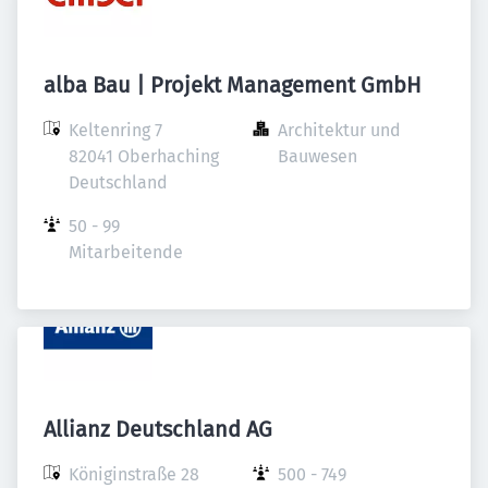
alba Bau | Projekt Management GmbH
Keltenring 7

Architektur und 
82041 Oberhaching

Bauwesen
Deutschland
50 - 99 
Mitarbeitende
Allianz Deutschland AG
Königinstraße 28

500 - 749 