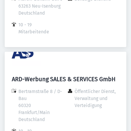
63263 Neu-Isenburg

Deutschland
10 - 19 
Mitarbeitende
ARD-Werbung SALES & SERVICES GmbH
Bertramstraße 8 / D-
Öffentlicher Dienst, 
Bau

Verwaltung und 
60320 
Verteidigung
Frankfurt/Main

Deutschland