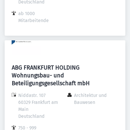
Deutschland
ab 1000 
Mitarbeitende
ABG FRANKFURT HOLDING
Wohnungsbau- und
Beteiligungsgesellschaft mbH
Niddastr. 107

Architektur und 
60329 Frankfurt am 
Bauwesen
Main

Deutschland
750 - 999 