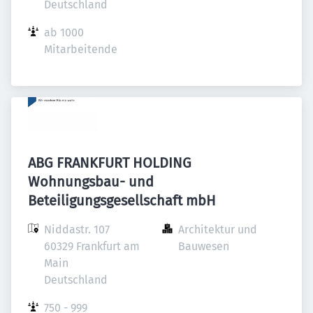
Deutschland
ab 1000 
Mitarbeitende
ABG FRANKFURT HOLDING
Wohnungsbau- und
Beteiligungsgesellschaft mbH
Niddastr. 107

Architektur und 
60329 Frankfurt am 
Bauwesen
Main

Deutschland
750 - 999 