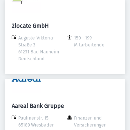
2locate GmbH
Auguste-Viktoria-
150 - 199 
Straße 3

Mitarbeitende
61231 Bad Nauheim

Deutschland
Aareal Bank Gruppe
Paulinenstr. 15

Finanzen und 
65189 Wiesbaden

Versicherungen