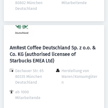
80802 München

Mitarbeitende
Deutschland
AmRest Coffee Deutschland Sp. z o.o. &
Co. KG (authorised licensee of
Starbucks EMEA Ltd)
Dachauer Str. 65

Herstellung von 
80335 München

Waren/Konsumgüter
Deutschland
n
ab 1000 
Mitarbeitende