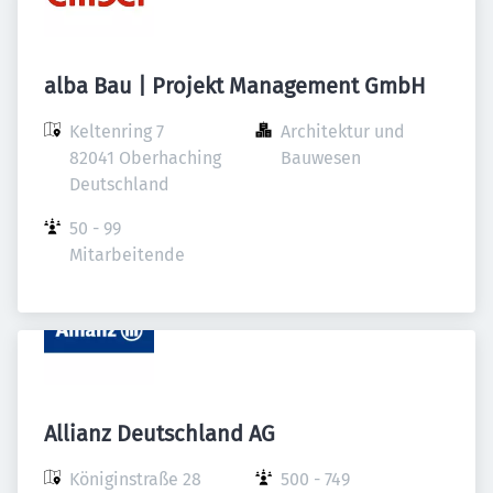
alba Bau | Projekt Management GmbH
Keltenring 7

Architektur und 
82041 Oberhaching

Bauwesen
Deutschland
50 - 99 
Mitarbeitende
Allianz Deutschland AG
Königinstraße 28

500 - 749 