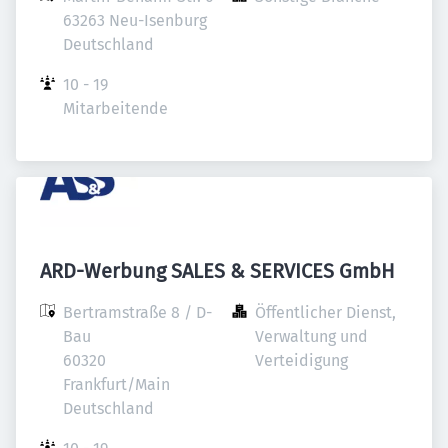
63263 Neu-Isenburg

Deutschland
10 - 19 
Mitarbeitende
ARD-Werbung SALES & SERVICES GmbH
Bertramstraße 8 / D-
Öffentlicher Dienst, 
Bau

Verwaltung und 
60320 
Verteidigung
Frankfurt/Main

Deutschland