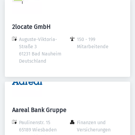
2locate GmbH
Auguste-Viktoria-
150 - 199 
Straße 3

Mitarbeitende
61231 Bad Nauheim

Deutschland
Aareal Bank Gruppe
Paulinenstr. 15

Finanzen und 
65189 Wiesbaden

Versicherungen