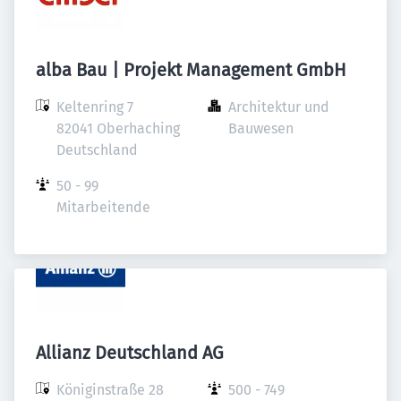
alba Bau | Projekt Management GmbH
Keltenring 7

Architektur und 
82041 Oberhaching

Bauwesen
Deutschland
50 - 99 
Mitarbeitende
Allianz Deutschland AG
Königinstraße 28

500 - 749 