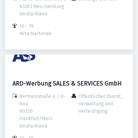
63263 Neu-Isenburg

Deutschland
10 - 19 
Mitarbeitende
ARD-Werbung SALES & SERVICES GmbH
Bertramstraße 8 / D-
Öffentlicher Dienst, 
Bau

Verwaltung und 
60320 
Verteidigung
Frankfurt/Main

Deutschland