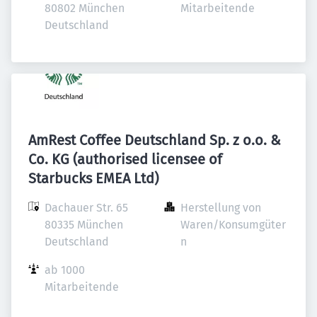
80802 München

Mitarbeitende
Deutschland
AmRest Coffee Deutschland Sp. z o.o. &
Co. KG (authorised licensee of
Starbucks EMEA Ltd)
Dachauer Str. 65

Herstellung von 
80335 München

Waren/Konsumgüter
Deutschland
n
ab 1000 
Mitarbeitende