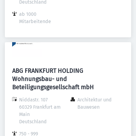
Deutschland
ab 1000 
Mitarbeitende
ABG FRANKFURT HOLDING
Wohnungsbau- und
Beteiligungsgesellschaft mbH
Niddastr. 107

Architektur und 
60329 Frankfurt am 
Bauwesen
Main

Deutschland
750 - 999 