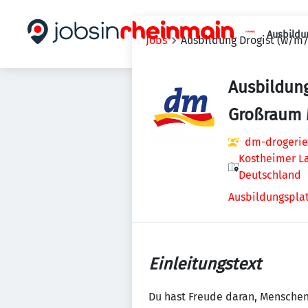
Ausbildu
Jobs
Ausbildung Drogist (w/m/
Ausbildung
Großraum 
dm-drogerie
Kostheimer L
Deutschland
Ausbildungsplat
Einleitungstext
Du hast Freude daran, Menschen