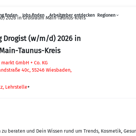
ng finden
Jobs finden
Arbeitgeber entdecken
Regionen
d) 2026 in Großraum Main-Taunus-Kreis
Haupt-Navigation
 Drogist (w/m/d) 2026 in
Main-Taunus-Kreis
 markt GmbH + Co. KG
andstraße 40c, 55246 Wiesbaden,
z, Lehrstelle
+
 zu beraten und Dein Wissen rund um Trends, Kosmetik, Gesun