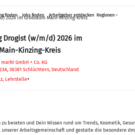
ng finden
Jobs finden
Arbeitgeber entdecken
Regionen
d) 2026 im Großraum Main-Kinzing-Kreis
Haupt-Navigation
 Drogist (w/m/d) 2026 im
Main-Kinzing-Kreis
 markt GmbH + Co. KG
23A, 36381 Schlüchtern, Deutschland
z, Lehrstelle
+
 zu beraten und Dein Wissen rund um Trends, Kosmetik, Gesun
 unserer Arbeitsgemeinschaft und gestalte die besondere dm