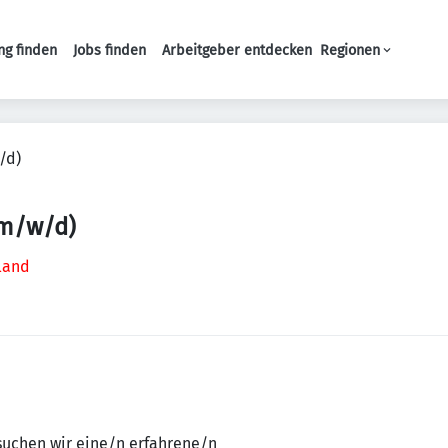
ng finden
Jobs finden
Arbeitgeber entdecken
Regionen
Haupt-Navigation
/d)
 (m/w/d)
hland
suchen wir eine/n erfahrene/n