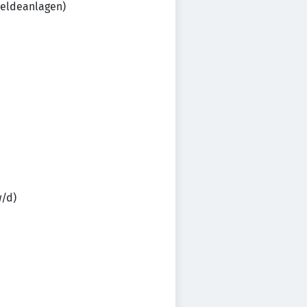
meldeanlagen)
w/d)