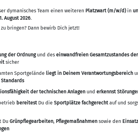
nser dymanisches Team einen weiteren
Platzwart (m/w/d)
in
un
1. August 2026
.
 zu bringen? Dann bewirb Dich jetzt!
ng der Ordnung
und des
einwandfreien Gesamtzustandes der
it
sicher
amten Sportgelände
liegt in Deinem Verantwortungsbereich
un
n Standards
ionsfähigkeit der technischen Anlagen
und
erkennst Störungen
betrieb
bereitest
Du die
Sportplätze fachgerecht
auf und sorgs
t Du
Grünpflegearbeiten
,
Pflegemaßnahmen
sowie den
Einsat
ungen