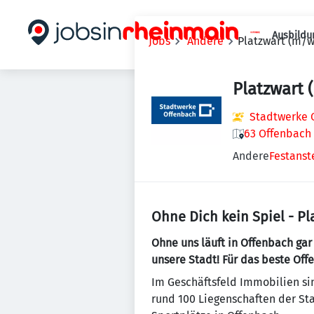
Ausbildu
Jobs
Andere
Platzwart (m/w
Platzwart
Stadtwerke 
63 Offenbach
Andere
Festanst
Ohne Dich kein Spiel - Pl
Ohne uns läuft in Offenbach ga
unsere Stadt! Für das beste Off
Im Geschäftsfeld Immobilien si
rund 100 Liegenschaften der St