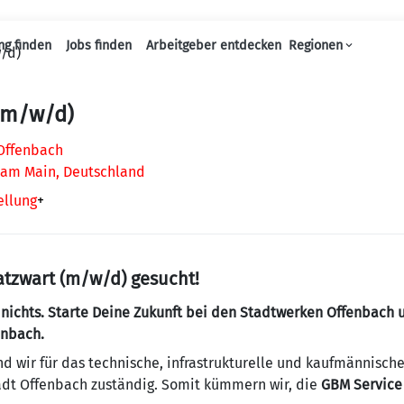
ng finden
Jobs finden
Arbeitgeber entdecken
Regionen
/d)
Haupt-Navigation
 (m/w/d)
Offenbach
 am Main, Deutschland
ellung
+
atzwart (m/w/d) gesucht!
r nichts. Starte Deine Zukunft bei den Stadtwerken Offenbach
enbach.
nd wir für das technische, infrastrukturelle und kaufmänni
adt Offenbach zuständig. Somit kümmern wir, die
GBM Servic