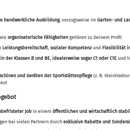
e handwerkliche Ausbildung
, vorzugsweise im
Garten- und La
wie
organisatorische Fähigkeiten
gehören zu Deinem Profil
an
Leistungsbereitschaft
,
sozialer Kompetenz
und
Flexibilität 
in der Klassen B und BE
,
idealerweise sogar C1 oder C1E
und h
chinen und Geräten der Sportstättenpflege
(z. B. Kleintrakt
raut
ngebot
befristeter Job
in einem
öffentlichen und wirtschaftlich sta
gen bei vielen Partnern durch
exklusive Rabatte und Sondera