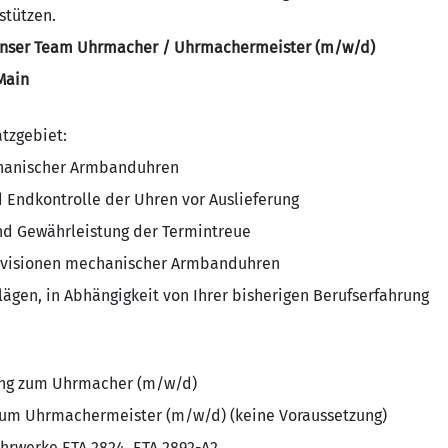
stützen.
r unser Team Uhrmacher / Uhrmachermeister (m/w/d)
Main
atzgebiet:
hanischer Armbanduhren
 Endkontrolle der Uhren vor Auslieferung
und Gewährleistung der Termintreue
evisionen mechanischer Armbanduhren
ägen, in Abhängigkeit von Ihrer bisherigen Berufserfahrung
ung zum Uhrmacher (m/w/d)
zum Uhrmachermeister (m/w/d) (keine Voraussetzung)
hrwerke ETA 2824, ETA 2892-A2