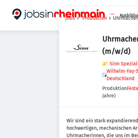
Ausbildu
Jobs
Produktion
Uhrmacher
Uhrmacher
(m/w/d)
Sinn Spezia
Wilhelm-Fay-S
Deutschland
Produktion
Fest
Jahre)
Wir sind ein stark expandierend
hochwertigen, mechanischen Arm
Uhrmacherinnen, die uns im Be