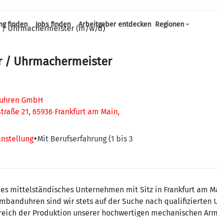
ng finden
Jobs finden
Arbeitgeber entdecken
Regionen
 / Uhrmachermeister (m/w/d)
Haupt-Navigation
 / Uhrmachermeister
luhren GmbH
traße 21, 65936 Frankfurt am Main,
anstellung
+
Mit Berufserfahrung (1 bis 3
es mittelständisches Unternehmen mit Sitz in Frankfurt am Ma
banduhren sind wir stets auf der Suche nach qualifizierten
reich der Produktion unserer hochwertigen mechanischen Ar