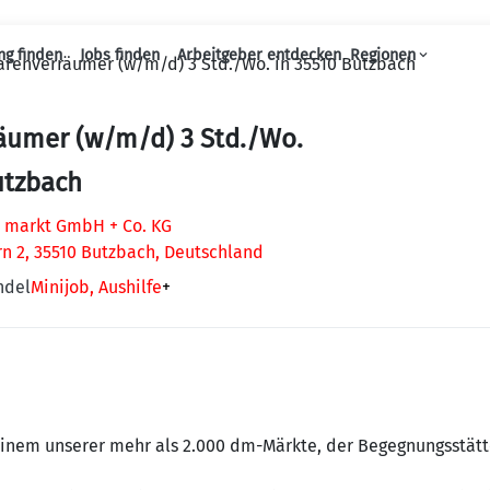
ng finden
Jobs finden
Arbeitgeber entdecken
Regionen
renverräumer (w/m/d) 3 Std./Wo. in 35510 Butzbach
Haupt-Navigation
äumer (w/m/d) 3 Std./Wo.
utzbach
 markt GmbH + Co. KG
n 2, 35510 Butzbach, Deutschland
ndel
Minijob, Aushilfe
+
inem unserer mehr als 2.000 dm-Märkte, der Begegnungsstät