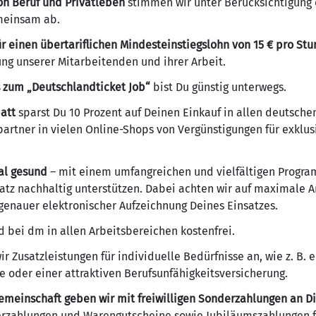
on Beruf und Privatleben
stimmen wir unter Berücksichtigung
emeinsam ab.
 einen übertariflichen Mindesteinstiegslohn von 15 € pro St
ung unserer Mitarbeitenden und ihrer Arbeit.
 zum „Deutschlandticket Job“
bist Du günstig unterwegs.
att
sparst Du 10 Prozent auf Deinen Einkauf in allen deutsche
artner in vielen Online-Shops von Vergünstigungen für exklu
ial gesund
– mit einem umfangreichen und vielfältigen Progr
tz nachhaltig unterstützen. Dabei achten wir auf maximale 
genauer elektronischer Aufzeichnung Deines Einsatzes.
d bei dm in allen Arbeitsbereichen kostenfrei.
ir Zusatzleistungen für individuelle Bedürfnisse an, wie z. B.
e oder einer attraktiven Berufsunfähigkeitsversicherung.
gemeinschaft geben wir mit freiwilligen Sonderzahlungen an Di
rzahlungen und Warengutscheine sowie Jubiläumszahlungen fü