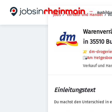
Ausbildu
Jobs
Verkauf und Handel
Wa
Warenverr
in 35510 B
dm-drogerie
Am Hetgesbor
Verkauf und Ha
Einleitungstext
Du machst den Unterschied in e