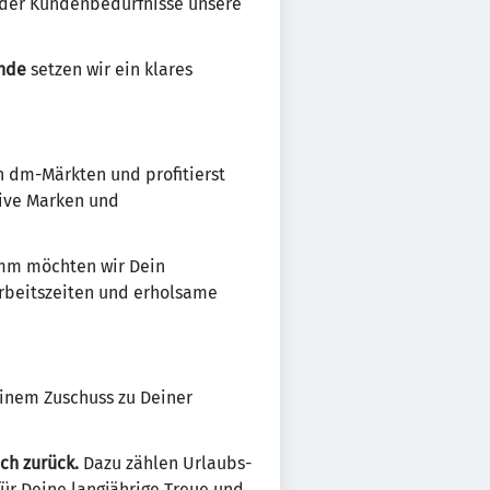
 der Kundenbedürfnisse unsere
unde
setzen wir ein klares
n dm-Märkten und profitierst
sive Marken und
amm möchten wir Dein
Arbeitszeiten und erholsame
 einem Zuschuss zu Deiner
ch zurück.
Dazu zählen Urlaubs-
r Deine langjährige Treue und