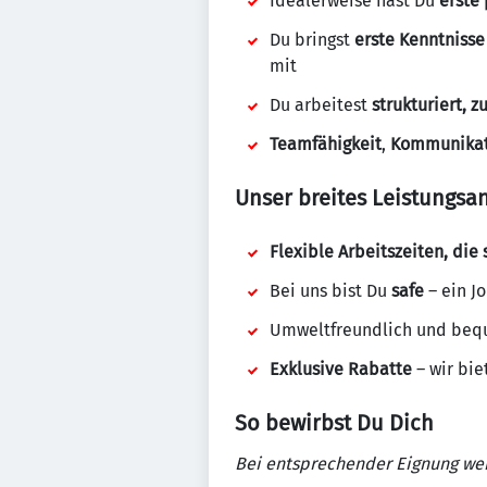
Idealerweise hast Du
erste
Du bringst
erste Kenntnisse
mit
Du arbeitest
strukturiert, z
Teamfähigkeit
,
Kommunikat
Unser breites Leistungsa
Flexible Arbeitszeiten, di
Bei uns bist Du
safe
– ein J
Umweltfreundlich und be
Exklusive Rabatte
– wir bi
So bewirbst Du Dich
Bei entsprechender Eignung we