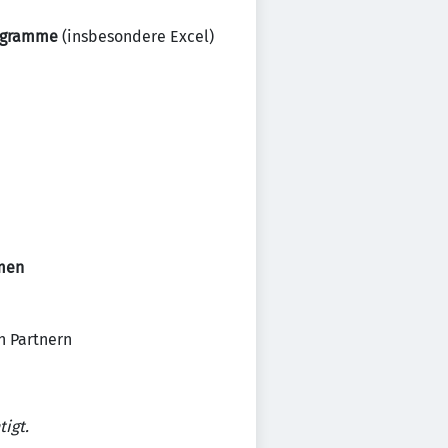
ogramme
(insbesondere Excel)
hmen
n Partnern
igt.