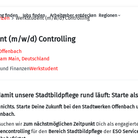
ng finden
Jobs finden
Arbeitgeber entdecken
Regionen
nzen
Werkstudent (m/w/d) Controlling
Haupt-Navigation
nt (m/w/d) Controlling
Offenbach
 am Main, Deutschland
 und Finanzen
Werkstudent
damit unsere Stadtbildpflege rund läuft: Starte a
r nichts. Starte Deine Zukunft bei den Stadtwerken Offenbach
enbach.
suchen wir
zum nächstmöglichen Zeitpunkt
Dich als engagiert
encontrolling
für den
Bereich Stadtbildpflege
der
ESO Servic