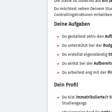
Die Stelle ist zunächst auf
ein J
Du möchtest neben Deinem Stud
Controllingstrukturen mitwirken
Deine Aufgaben
Du gestaltest aktiv den
Auf
Du unterstützt bei der
Budg
Du erstellst eigenständig
St
Du wirkst bei der
Aufbereit
Du arbeitest eng mit der
Fi
Dein Profil
Du bist
immatrikulierte/r 
Studiengangs