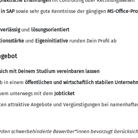
 praktische Erfahrungen
im Controlling oder Rechnungswesen
 in SAP
sowie sehr gute Kenntnisse der gängigen
MS-Office-Pr
uverlässig
und
lösungsorientiert
ionsstärke
und
Eigeninitiative
runden Dein Profil ab
ngebot
e sich mit Deinem Studium vereinbaren lassen
ob in einem
öffentlichen und wirtschaftlich stabilen Unterne
quem unterwegs mit dem
Jobticket
eten attraktive Angebote und Vergünstigungen bei namenhafte
rden schwerbehinderte Bewerber*innen bevorzugt berücksicht