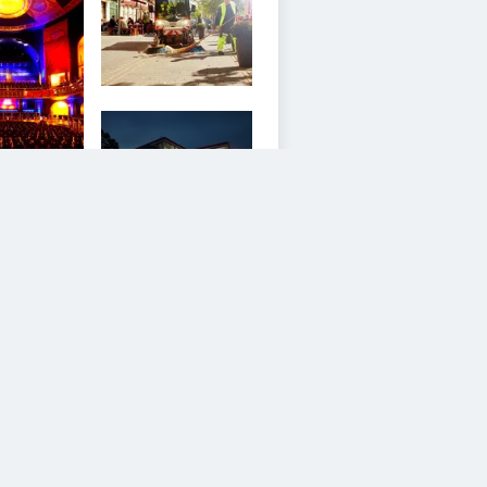
3
iesem Service zustimmen.
YouTube Video