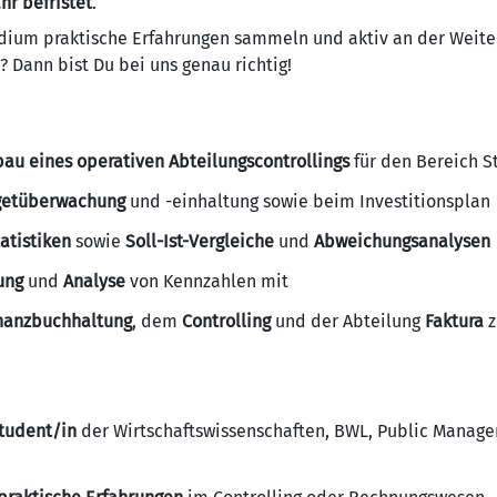
ahr befristet
.
ium praktische Erfahrungen sammeln und aktiv an der Weite
? Dann bist Du bei uns genau richtig!
bau eines operativen Abteilungscontrollings
für den Bereich S
etüberwachung
und -einhaltung sowie beim Investitionsplan
atistiken
sowie
Soll-Ist-Vergleiche
und
Abweichungsanalysen
ung
und
Analyse
von Kennzahlen mit
nanzbuchhaltung
, dem
Controlling
und der Abteilung
Faktura
z
Student/in
der Wirtschaftswissenschaften, BWL, Public Manage