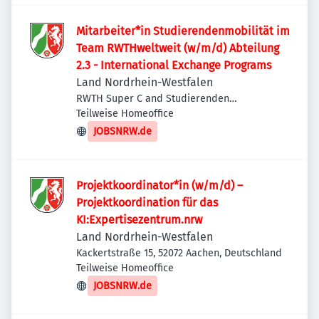
Mitarbeiter*in Studierendenmobilität im
Team RWTHweltweit (w/m/d) Abteilung
2.3 - International Exchange Programs
Land Nordrhein-Westfalen
RWTH Super C and Studierenden
Sekretariat, Templergraben 57, 52062
Teilweise Homeoffice
Aachen, Deutschland
JOBSNRW.de
Projektkoordinator*in (w/m/d) –
Projektkoordination für das
KI:Expertisezentrum.nrw
Land Nordrhein-Westfalen
Kackertstraße 15, 52072 Aachen, Deutschland
Teilweise Homeoffice
JOBSNRW.de