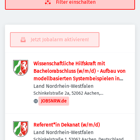
Filter einschalten
Jetzt Jobalarm aktivieren!
Wissenschaftliche Hilfskraft mit
Bachelorabschluss (w/m/d) - Aufbau von
modellbasierten Systembeispielen in
3DX Wissenschaftliche Hilfskraft mit
Land Nordrhein-Westfalen
Bachelorabschluss (w/m/d) - Aufbau von
Schinkelstraße 2a, 52062 Aachen,
Deutschland
modellbasierten Systembeispielen in
JOBSNRW.de
3DX
Referent*in Dekanat (w/m/d)
Land Nordrhein-Westfalen
Schinkelstraße 1, 52062 Aachen, Deutschland