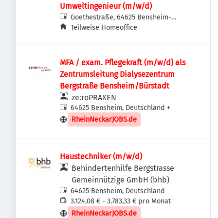
Umweltingenieur (m/w/d)
Goethestraße, 64625 Bensheim-
Auerbach, Deutschland
Teilweise Homeoffice
MFA / exam. Pflegekraft (m/w/d) als
Zentrumsleitung Dialysezentrum
Bergstraße Bensheim/Bürstadt
ze:roPRAXEN
64625 Bensheim, Deutschland
+
RheinNeckarJOBS.de
Haustechniker (m/w/d)
Behindertenhilfe Bergstrasse
Gemeinnützige GmbH (bhb)
64625 Bensheim, Deutschland
3.124,08 € - 3.783,33 € pro Monat
RheinNeckarJOBS.de