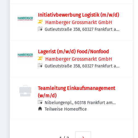
Initiativbewerbung Logistik (m/w/d)
Hamberger Grossmarkt GmbH
Gutleutstraße 358, 60327 Frankfurt am
Main, Deutschland
Lagerist (m/w/d) Food/Nonfood
Hamberger Grossmarkt GmbH
Gutleutstraße 358, 60327 Frankfurt am
Main, Deutschland
Teamleitung Einkaufsmanagement
(w/m/d)
Nibelungenpl., 60318 Frankfurt am
Main-Innenstadt III, Deutschland
Teilweise Homeoffice