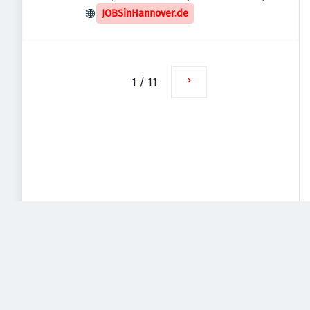
Deutschland
JOBSinHannover.de
1
/
11