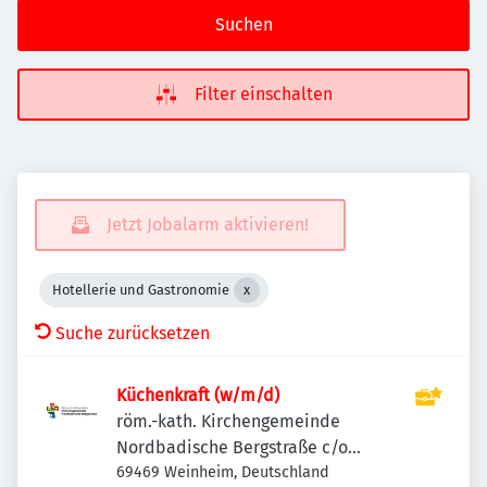
Suchen
Filter einschalten
Jetzt Jobalarm aktivieren!
Hotellerie und Gastronomie
Suche zurücksetzen
Küchenkraft (w/m/d)
röm.-kath. Kirchengemeinde
Nordbadische Bergstraße c/o
Verwaltungszentrum Heidelberg-
69469 Weinheim, Deutschland