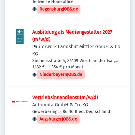
Deutschland
Teilweise Homeoffice
RegensburgJOBS.de
Ausbildung als Mediengestalter 2027
(m/w/d)
Papierwerk Landshut Mittler GmbH & Co
KG
Siemensstraße 4, 84109 Wörth an der Isar,
Deutschland
1.182 € - 1.354 € pro Monat
NiederbayernJOBS.de
Vertriebsinnendienst (m/w/d)
Automata GmbH & Co. KG
Gewerbering 5, 86510 Ried, Deutschland
AugsburgerJOBS.de