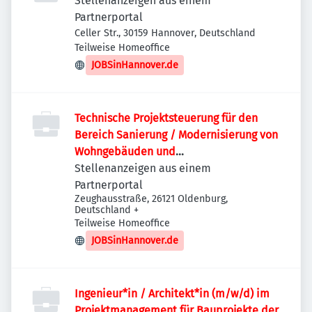
Stellenanzeigen aus einem
Partnerportal
Celler Str., 30159 Hannover, Deutschland
Teilweise Homeoffice
JOBSinHannover.de
Technische Projektsteuerung für den
Bereich Sanierung / Modernisierung von
Wohngebäuden und
Quartiersentwicklung (m/w/d)
Stellenanzeigen aus einem
Partnerportal
Zeughausstraße, 26121 Oldenburg,
Deutschland
+
Teilweise Homeoffice
JOBSinHannover.de
Ingenieur*in / Architekt*in (m/w/d) im
Projektmanagement für Bauprojekte der