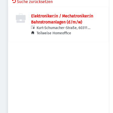
Suche zurücksetzen
Elektroniker:in / Mechatroniker:in
Bahnstromanlagen (d/m/w)
Kurt-Schumacher-Straße, 60311
Frankfurt am Main-Innenstadt I,
Teilweise Homeoffice
Deutschland