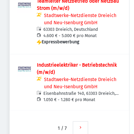
Teamleiter Netzbetrieb oder Netzbau
Strom (m/w/d)
Stadtwerke-Netzdienste Dreieich
und Neu-Isenburg GmbH
63303 Dreieich, Deutschland
4.600 € - 5.000 € pro Monat
Expressbewerbung
Industrieelektriker - Betriebstechnik
(m/w/d)
Stadtwerke-Netzdienste Dreieich
und Neu-Isenburg GmbH
Eisenbahnstraße 140, 63303 Dreieich,
Deutschland
1.050 € - 1.280 € pro Monat
1
/
7