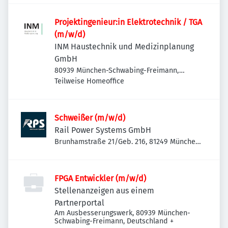
Projektingenieur:in Elektrotechnik / TGA
(m/w/d)
INM Haustechnik und Medizinplanung
GmbH
80939 München-Schwabing-Freimann,
Deutschland
Teilweise Homeoffice
Schweißer (m/w/d)
Rail Power Systems GmbH
Brunhamstraße 21/Geb. 216, 81249 München-
Aubing-Lochhausen-Langwied, Deutschland
FPGA Entwickler (m/w/d)
Stellenanzeigen aus einem
Partnerportal
Am Ausbesserungswerk, 80939 München-
Schwabing-Freimann, Deutschland
+