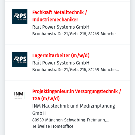
Fachkraft Metalltechnik /
Industriemechaniker
Rail Power Systems GmbH
Brunhamstraße 21/Geb. 216, 81249 München-
Aubing-Lochhausen-Langwied, Deutschland
Lagermitarbeiter (m/w/d)
Rail Power Systems GmbH
Brunhamstraße 21/Geb. 216, 81249 München-
Aubing-Lochhausen-Langwied, Deutschland
Projektingenieur:in Versorgungstechnik /
TGA (m/w/d)
INM Haustechnik und Medizinplanung
GmbH
80939 München-Schwabing-Freimann,
Deutschland
Teilweise Homeoffice