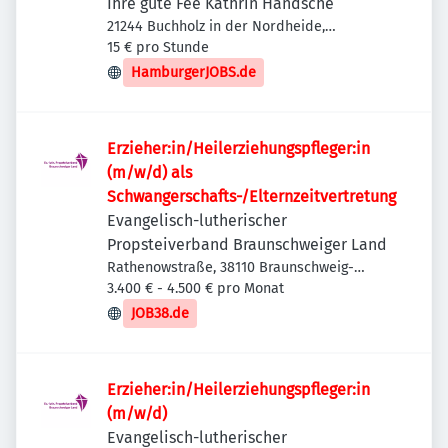
Ihre gute Fee Kathrin Handsche
21244 Buchholz in der Nordheide,
Deutschland
15 € pro Stunde
HamburgerJOBS.de
Erzieher:in/Heilerziehungspfleger:in
(m/w/d) als
Schwangerschafts-/Elternzeitvertretung
Evangelisch-lutherischer
Propsteiverband Braunschweiger Land
Rathenowstraße, 38110 Braunschweig-
Wenden-Thune-Harxbüttel, Deutschland
3.400 € - 4.500 € pro Monat
JOB38.de
Erzieher:in/Heilerziehungspfleger:in
(m/w/d)
Evangelisch-lutherischer