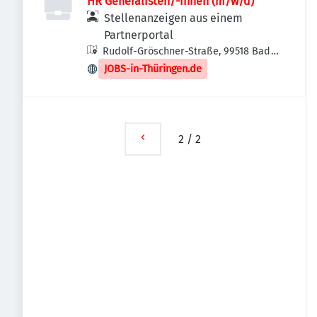
HR Generalisten/-innen (m/w/d)
Stellenanzeigen aus einem
Partnerportal
Rudolf-Gröschner-Straße, 99518 Bad
Sulza, Deutschland
JOBS-in-Thüringen.de
2
/
2