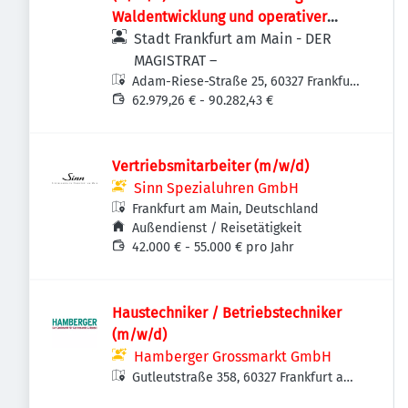
Waldentwicklung und operativer
Forstbetrieb
Stadt Frankfurt am Main - DER
MAGISTRAT –
Adam-Riese-Straße 25, 60327 Frankfurt
am Main-Innenstadt I, Deutschland
62.979,26 € - 90.282,43 €
Vertriebsmitarbeiter (m/w/d)
Sinn Spezialuhren GmbH
Frankfurt am Main, Deutschland
Außendienst / Reisetätigkeit
42.000 € - 55.000 € pro Jahr
Haustechniker / Betriebstechniker
(m/w/d)
Hamberger Grossmarkt GmbH
Gutleutstraße 358, 60327 Frankfurt am
Main, Deutschland