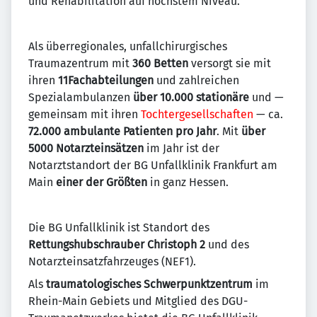
und Rehabilitation auf höchstem Niveau.
Als überregionales, unfallchirurgisches
Traumazentrum mit
360 Betten
versorgt sie mit
ihren
11Fachabteilungen
und zahlreichen
Spezialambulanzen
über 10.000 stationäre
und —
gemeinsam mit ihren
Tochtergesellschaften
— ca.
72.000 ambulante Patienten pro Jahr
. Mit
über
5000 Notarzteinsätzen
im Jahr ist der
Notarztstandort der BG Unfallklinik Frankfurt am
Main
einer der Größten
in ganz Hessen.
Die BG Unfallklinik ist Standort des
Rettungshubschrauber Christoph 2
und des
Notarzteinsatzfahrzeuges (NEF1).
Als
traumatologisches Schwerpunktzentrum
im
Rhein-Main Gebiets und Mitglied des DGU-