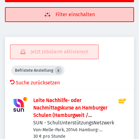
Filter einschalten
Jetzt Jobalarm aktivieren!
Befristete Anstellung
Suche zurücksetzen
Leite Nachhilfe- oder
Nachmittagskurse an Hamburger
Schulen (Hamburgweit /
Honorartätigkeit, ca. €23 / 45 Min.)
SUN - SchulUnterstützungsNetzwerk
Von-Melle-Park, 20146 Hamburg-
Eimsbüttel, Deutschland
30 € pro Stunde